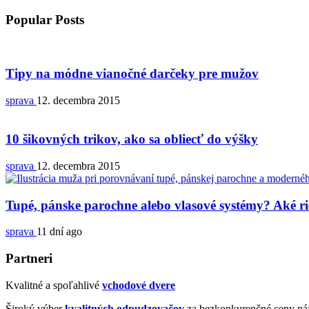
Popular Posts
Tipy na módne vianočné darčeky pre mužov
sprava
12. decembra 2015
10 šikovných trikov, ako sa obliecť do výšky
sprava
12. decembra 2015
Tupé, pánske parochne alebo vlasové systémy? Aké ri
sprava
11 dní ago
Partneri
Kvalitné a spoľahlivé
vchodové dvere
Široký výber
kvalitných odpudzovačov
za bezkonkurenčné ceny náj