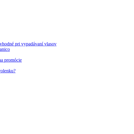
 vhodné pri vypadávaní vlasov
ianico
 na promócie
volenku?