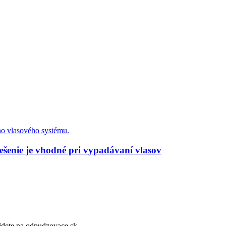
ešenie je vhodné pri vypadávaní vlasov
dete na odpudzovace.sk