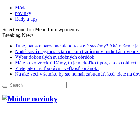
Móda
novinky
Rady a tipy
Select your Top Menu from wp menus
Breaking News
Tupé, pánske parochne alebo vlasové systémy? Aké riešenie je
Nadčasová elegancia s talianskou tradíciou v hodinkách Venez
Výber dokonalých svadobných obrúčok
Máte to vo vrecku! Dámy, tu je niekoľko tipov, ako sa obliecť
Viete, ako určiť správnu veľkosť topánok?
Na aké veci v šatníku by ste nemali zabudnúť, keď idete na do