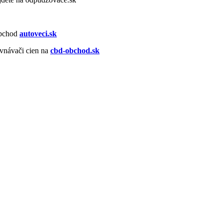
obchod
autoveci.sk
vnávači cien na
cbd-obchod.sk