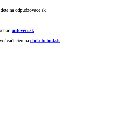
dete na odpudzovace.sk
obchod
autoveci.sk
vnávači cien na
cbd-obchod.sk