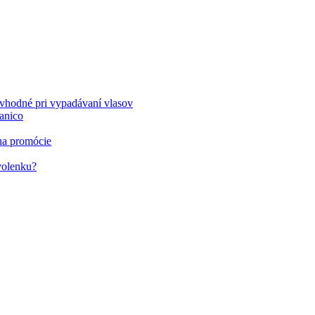
 vhodné pri vypadávaní vlasov
ianico
 na promócie
volenku?