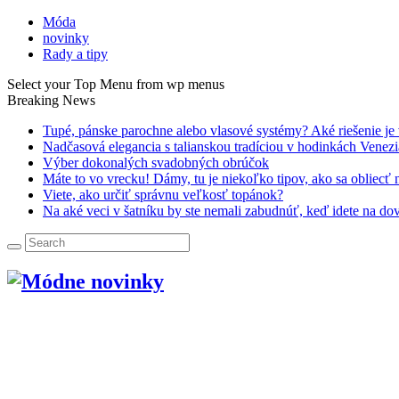
Móda
novinky
Rady a tipy
Select your Top Menu from wp menus
Breaking News
Tupé, pánske parochne alebo vlasové systémy? Aké riešenie je
Nadčasová elegancia s talianskou tradíciou v hodinkách Venez
Výber dokonalých svadobných obrúčok
Máte to vo vrecku! Dámy, tu je niekoľko tipov, ako sa obliecť
Viete, ako určiť správnu veľkosť topánok?
Na aké veci v šatníku by ste nemali zabudnúť, keď idete na do