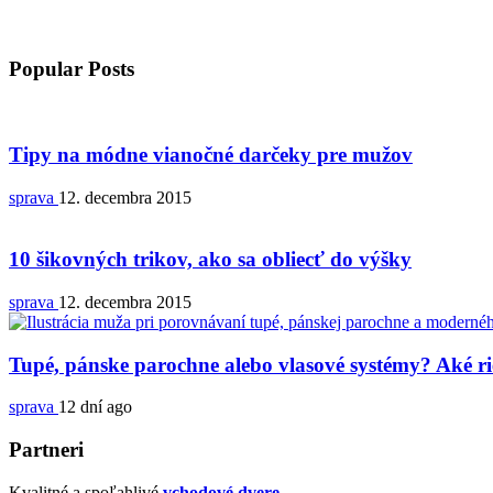
Popular Posts
Tipy na módne vianočné darčeky pre mužov
sprava
12. decembra 2015
10 šikovných trikov, ako sa obliecť do výšky
sprava
12. decembra 2015
Tupé, pánske parochne alebo vlasové systémy? Aké ri
sprava
12 dní ago
Partneri
Kvalitné a spoľahlivé
vchodové dvere