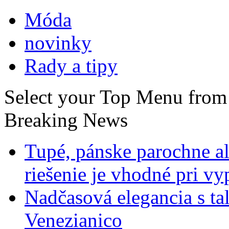
Móda
novinky
Rady a tipy
Select your Top Menu fro
Breaking News
Tupé, pánske parochne a
riešenie je vhodné pri v
Nadčasová elegancia s ta
Venezianico