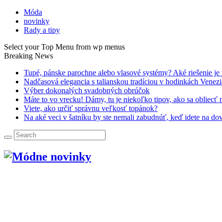
Móda
novinky
Rady a tipy
Select your Top Menu from wp menus
Breaking News
Tupé, pánske parochne alebo vlasové systémy? Aké riešenie je
Nadčasová elegancia s talianskou tradíciou v hodinkách Venez
Výber dokonalých svadobných obrúčok
Máte to vo vrecku! Dámy, tu je niekoľko tipov, ako sa obliecť
Viete, ako určiť správnu veľkosť topánok?
Na aké veci v šatníku by ste nemali zabudnúť, keď idete na do