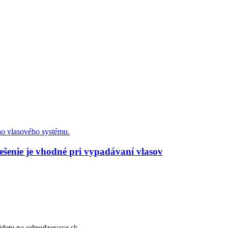
ešenie je vhodné pri vypadávaní vlasov
dete na odpudzovace.sk