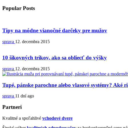
Popular Posts
Tipy na módne vianočné darčeky pre mužov
sprava
12. decembra 2015
10 šikovných trikov, ako sa obliecť do výšky
sprava
12. decembra 2015
Tupé, pánske parochne alebo vlasové systémy? Aké ri
sprava
11 dní ago
Partneri
Kvalitné a spoľahlivé
vchodové dvere
Široký výber
kvalitných odpudzovačov
za bezkonkurenčné ceny náj