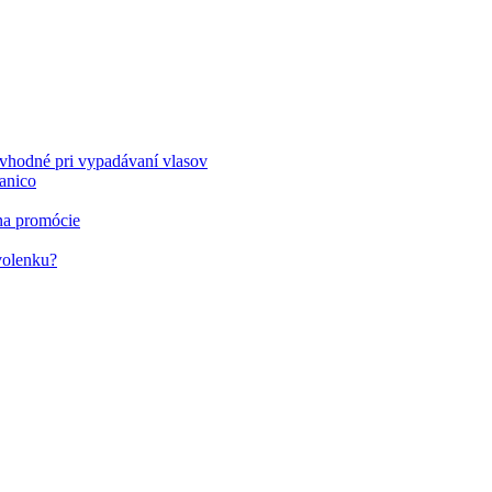
 vhodné pri vypadávaní vlasov
ianico
 na promócie
volenku?