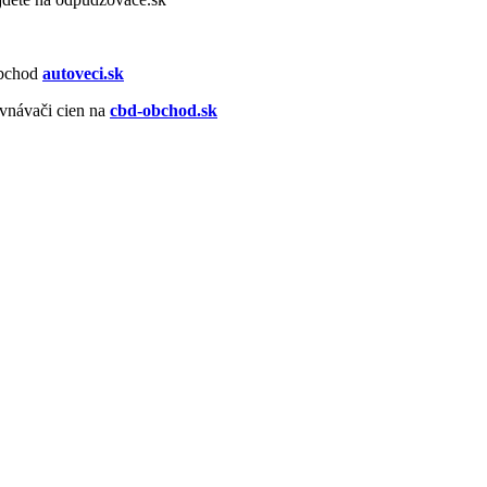
obchod
autoveci.sk
vnávači cien na
cbd-obchod.sk