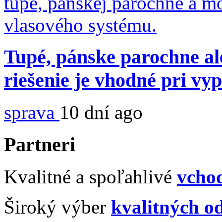
Tupé, pánske parochne al
riešenie je vhodné pri vy
sprava
10 dní ago
Partneri
Kvalitné a spoľahlivé
vcho
Široký výber
kvalitných 