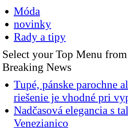
Móda
novinky
Rady a tipy
Select your Top Menu fro
Breaking News
Tupé, pánske parochne a
riešenie je vhodné pri v
Nadčasová elegancia s ta
Venezianico