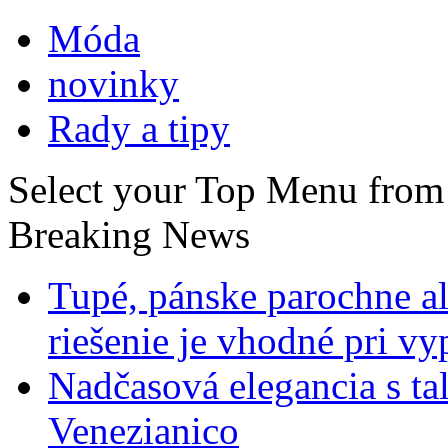
Móda
novinky
Rady a tipy
Select your Top Menu fro
Breaking News
Tupé, pánske parochne a
riešenie je vhodné pri v
Nadčasová elegancia s ta
Venezianico