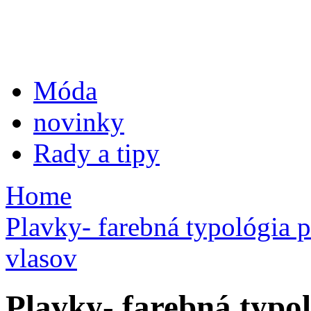
Móda
novinky
Rady a tipy
Home
Plavky- farebná typológia 
vlasov
Plavky- farebná typo