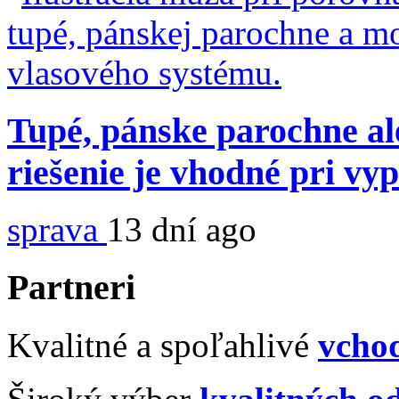
Tupé, pánske parochne al
riešenie je vhodné pri vy
sprava
13 dní ago
Partneri
Kvalitné a spoľahlivé
vcho