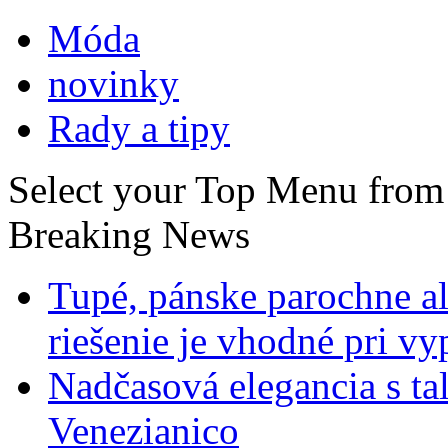
Móda
novinky
Rady a tipy
Select your Top Menu fro
Breaking News
Tupé, pánske parochne a
riešenie je vhodné pri v
Nadčasová elegancia s ta
Venezianico