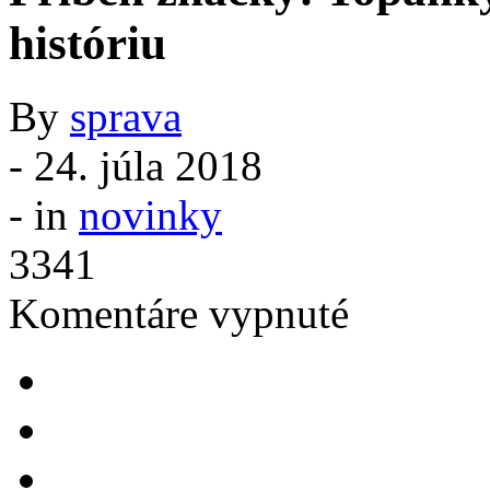
históriu
By
sprava
-
24. júla 2018
- in
novinky
3341
na
Komentáre vypnuté
Príbeh
značky:
Topánky
New
Balance
majú
dlhú
históriu