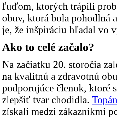
ľuďom, ktorých trápili prob
obuv, ktorá bola pohodlná 
je, že inšpiráciu hľadal vo
Ako to celé začalo?
Na začiatku 20. storočia za
na kvalitnú a zdravotnú obu
podporujúce členok, ktoré 
zlepšiť tvar chodidla.
Topán
získali medzi zákazníkmi p